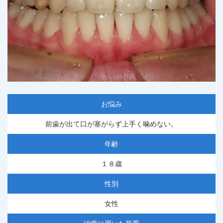
お悩み
前歯が出て口が塞がらず上手く噛めない。
年齢
１８歳
性別
女性