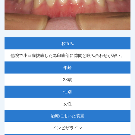
お悩み
他院で小臼歯抜歯した為臼歯部に隙間と咬み合わせが深い。
年齢
28歳
性別
女性
治療に用いた装置
インビザライン