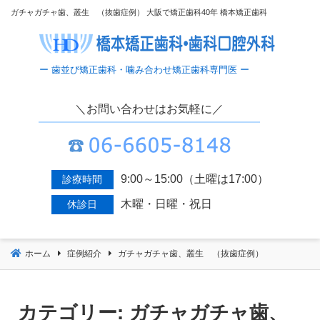
コ
ガチャガチャ歯、叢生 （抜歯症例）
大阪で矯正歯科40年 橋本矯正歯科
ン
テ
ン
ツ
へ
＼お問い合わせはお気軽に／
移
動
9:00～15:00（土曜は17:00）
診療時間
木曜・日曜・祝日
休診日
ホーム
症例紹介
ガチャガチャ歯、叢生 （抜歯症例）
カテゴリー:
ガチャガチャ歯、