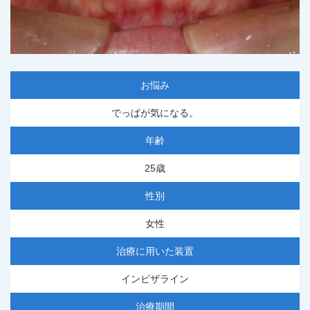
お悩み
でっぱが気になる。
年齢
25歳
性別
女性
治療に用いた装置
インビザライン
治療期間