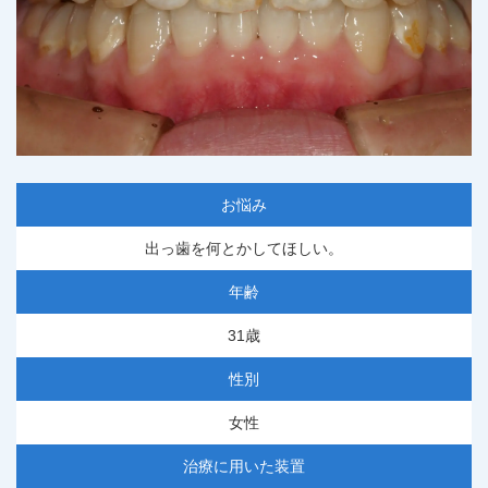
お悩み
出っ歯を何とかしてほしい。
年齢
31歳
性別
女性
治療に用いた装置