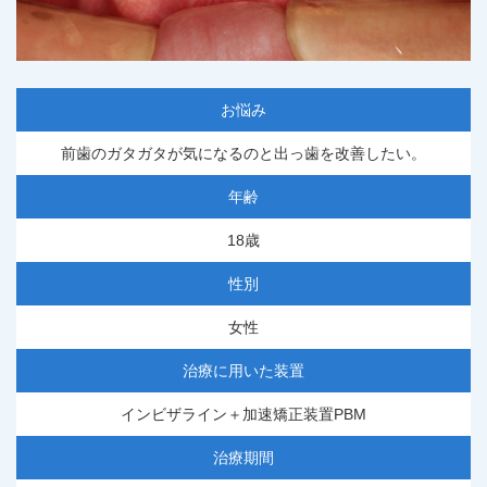
お悩み
前歯のガタガタが気になるのと出っ歯を改善したい。
年齢
18歳
性別
女性
治療に用いた装置
インビザライン＋加速矯正装置PBM
治療期間