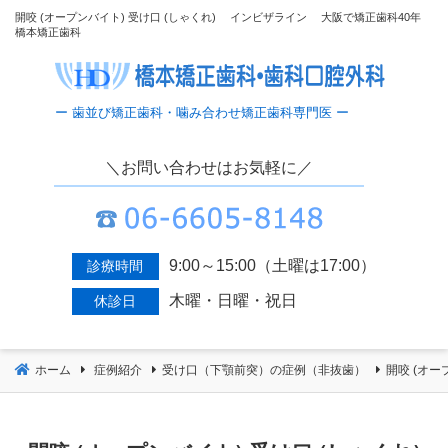
コ
開咬 (オープンバイト) 受け口 (しゃくれ) インビザライン 大阪で矯正歯科40年
橋本矯正歯科
ン
テ
ン
ツ
へ
移
＼お問い合わせはお気軽に／
動
9:00～15:00（土曜は17:00）
診療時間
木曜・日曜・祝日
休診日
ホーム
症例紹介
受け口（下顎前突）の症例（非抜歯）
開咬 (オ