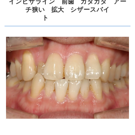
インビザライン 前歯 ガタガタ アー
チ狭い 拡大 シザースバイ
ト