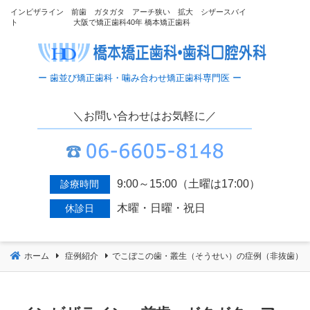
コ
インビザライン 前歯 ガタガタ アーチ狭い 拡大 シザースバイ
ト 大阪で矯正歯科40年 橋本矯正歯科
ン
テ
ン
ツ
へ
移
＼お問い合わせはお気軽に／
動
9:00～15:00（土曜は17:00）
診療時間
木曜・日曜・祝日
休診日
ホーム
症例紹介
でこぼこの歯・叢生（そうせい）の症例（非抜歯）