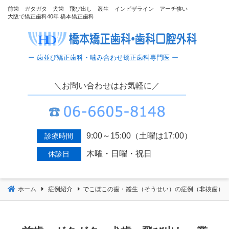
コ
前歯 ガタガタ 犬歯 飛び出し 叢生 インビザライン アーチ狭い
大阪で矯正歯科40年 橋本矯正歯科
ン
テ
ン
ツ
へ
移
＼お問い合わせはお気軽に／
動
9:00～15:00（土曜は17:00）
診療時間
木曜・日曜・祝日
休診日
ホーム
症例紹介
でこぼこの歯・叢生（そうせい）の症例（非抜歯）