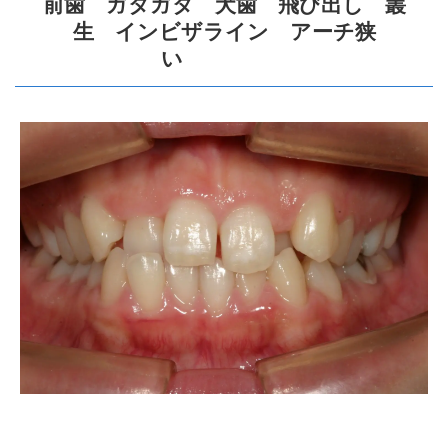
前歯 ガタガタ 犬歯 飛び出し 叢
生 インビザライン アーチ狭
い