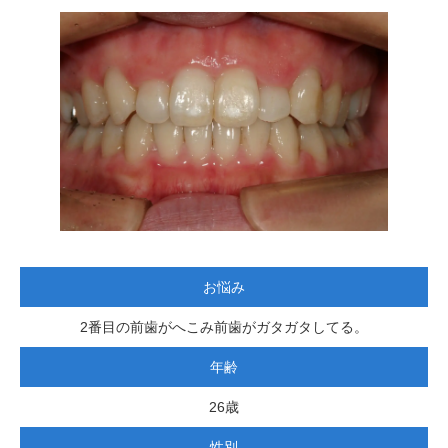
お悩み
2番目の前歯がへこみ前歯がガタガタしてる。
年齢
26歳
性別