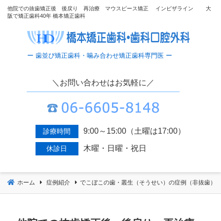
コ
他院での抜歯矯正後 後戻り 再治療 マウスピース矯正 インビザライン 大
阪で矯正歯科40年 橋本矯正歯科
ン
テ
ン
ツ
へ
移
＼お問い合わせはお気軽に／
動
9:00～15:00（土曜は17:00）
診療時間
木曜・日曜・祝日
休診日
ホーム
症例紹介
でこぼこの歯・叢生（そうせい）の症例（非抜歯）