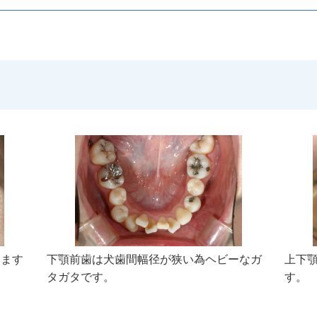
ります
下顎前歯は犬歯間幅径が狭い為ヘビーなガ
上下
タガタです。
す。