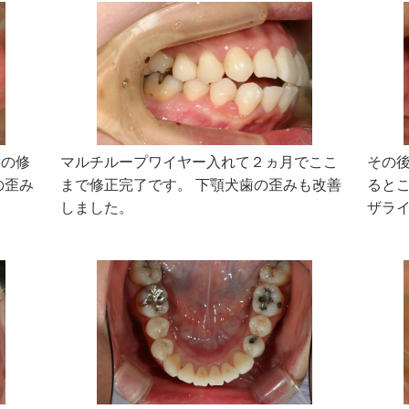
合の修
マルチループワイヤー入れて２ヵ月でここ
その
の歪み
まで修正完了です。 下顎犬歯の歪みも改善
ると
しました。
ザラ