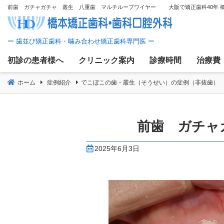
コ
前歯 ガチャガチャ 叢生 八重歯 マルチループワイヤー 大阪で矯正歯科40年 
ン
テ
ン
ツ
初診の患者様へ
クリニック案内
診療時間
治療費
へ
移
ホーム
症例紹介
でこぼこの歯・叢生（そうせい）の症例（非抜歯）
動
前歯 ガチ
2025年6月3日