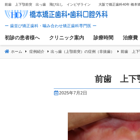
コ
前歯 上下顎前突 出っ歯 飛び出し インビザライン 大阪で矯正歯科40年 橋本
ン
テ
ン
ツ
初診の患者様へ
クリニック案内
診療時間
治療費
へ
移
ホーム
症例紹介
出っ歯（上顎前突）の症例（非抜歯）
前歯 上
動
前歯 上
2025年7月2日