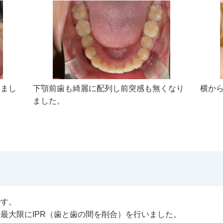
みまし
下顎前歯も綺麗に配列し前突感も無くなり
横か
ました。
です。
最大限にIPR（歯と歯の間を削合）を行いました。