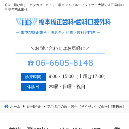
コ
前歯 飛び出し ガタガタ ガチャ 叢生 マルチループワイヤー 大阪で矯正歯科40
年 橋本矯正歯科
ン
テ
ン
ツ
へ
移
＼お問い合わせはお気軽に／
動
9:00～15:00（土曜は17:00）
診療時間
木曜・日曜・祝日
休診日
ホーム
症例紹介
でこぼこの歯・叢生（そうせい）の症例（非抜歯）