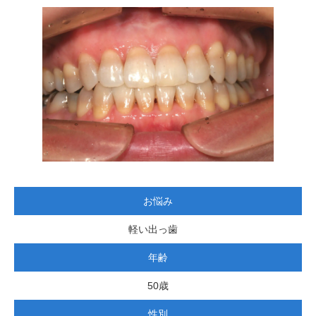
お悩み
軽い出っ歯
年齢
50歳
性別