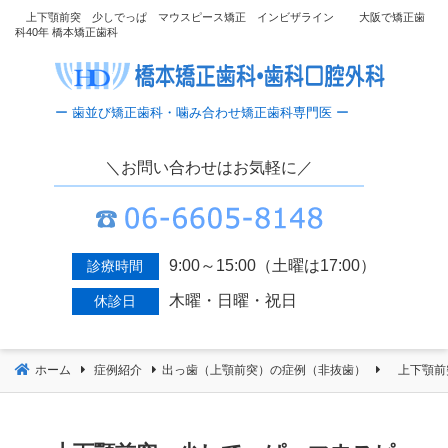
コ
上下顎前突 少しでっぱ マウスピース矯正 インビザライン 大阪で矯正歯
科40年 橋本矯正歯科
ン
テ
ン
ツ
へ
移
＼お問い合わせはお気軽に／
動
9:00～15:00（土曜は17:00）
診療時間
木曜・日曜・祝日
休診日
ホーム
症例紹介
出っ歯（上顎前突）の症例（非抜歯）
上下顎前