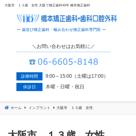
コ
大阪市 １３歳 女性 大阪で矯正歯科40年 橋本矯正歯科
ン
テ
ン
ツ
へ
＼お問い合わせはお気軽に／
移
動
9:00～15:00（土曜は17:00）
診療時間
木曜・日曜・祝日
休診日
ホーム
インプラント
大阪市 １３歳 女性
大阪市 １３歳 女性