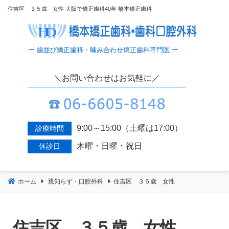
コ
住吉区 ３５歳 女性 大阪で矯正歯科40年 橋本矯正歯科
ン
テ
ン
ツ
へ
＼お問い合わせはお気軽に／
移
動
9:00～15:00（土曜は17:00）
診療時間
木曜・日曜・祝日
休診日
ホーム
親知らず・口腔外科
住吉区 ３５歳 女性
住吉区 ３５歳 女性