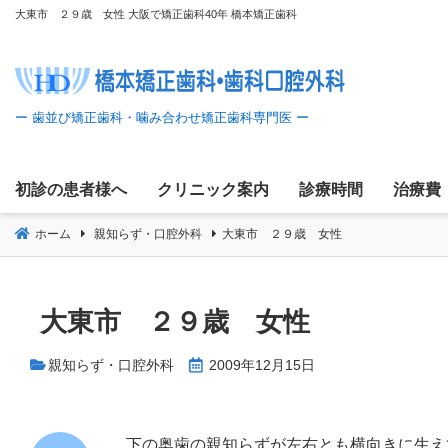
コ
大東市 ２９歳 女性 大阪で矯正歯科40年 橋本矯正歯科
ン
テ
ン
ツ
へ
移
初診の患者様へ
クリニック案内
診療時間
治療費
動
ホーム
親知らず・口腔外科
大東市 ２９歳 女性
大東市 ２９歳 女性
親知らず・口腔外科
2009年12月15日
下の奥歯の親知らずが左右とも横向きに生え