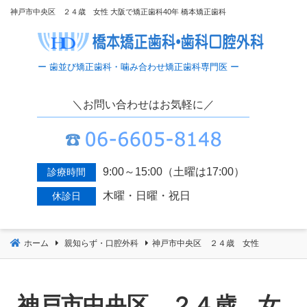
コ
神戸市中央区 ２４歳 女性 大阪で矯正歯科40年 橋本矯正歯科
ン
テ
ン
ツ
へ
＼お問い合わせはお気軽に／
移
動
9:00～15:00（土曜は17:00）
診療時間
木曜・日曜・祝日
休診日
ホーム
親知らず・口腔外科
神戸市中央区 ２４歳 女性
神戸市中央区 ２４歳 女