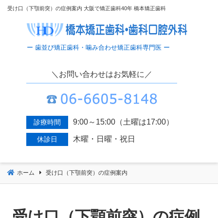
コ
受け口（下顎前突）の症例案内 大阪で矯正歯科40年 橋本矯正歯科
ン
テ
ン
ツ
へ
＼お問い合わせはお気軽に／
移
動
9:00～15:00（土曜は17:00）
診療時間
木曜・日曜・祝日
休診日
ホーム
受け口（下顎前突）の症例案内
受け口（下顎前突）の症例