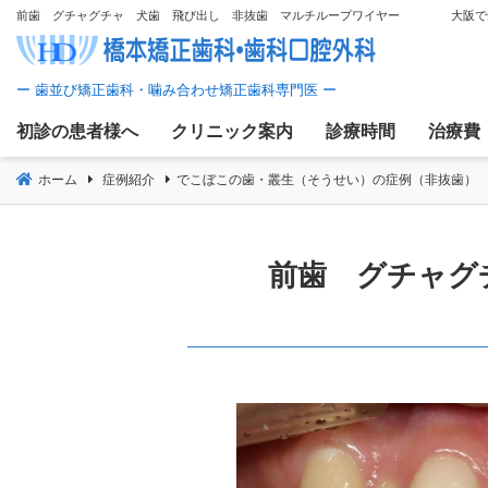
コ
前歯 グチャグチャ 犬歯 飛び出し 非抜歯 マルチループワイヤー 大阪で矯正
ン
テ
ン
ツ
初診の患者様へ
クリニック案内
診療時間
治療費
へ
移
ホーム
症例紹介
でこぼこの歯・叢生（そうせい）の症例（非抜歯）
動
前歯 グチャグ