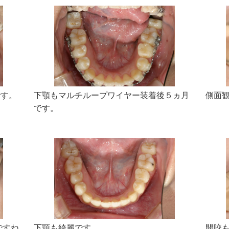
です。
下顎もマルチループワイヤー装着後５ヵ月
側面
です。
ですね
下顎も綺麗です。
開咬