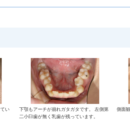
してい
下顎もアーチが崩れガタガタです。 左側第
側面
二小臼歯が無く乳歯が残っています。