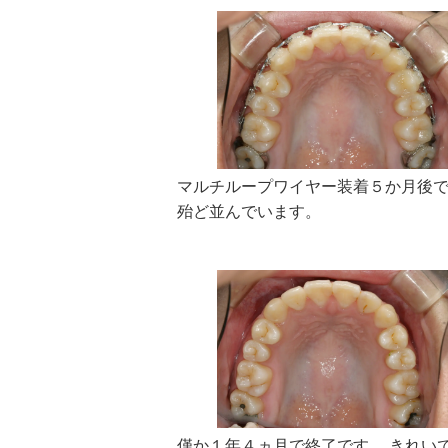
マルチループワイヤー装着５か月後
殆ど並んでいます。
僅か１年４ヵ月で終了です。 きれい