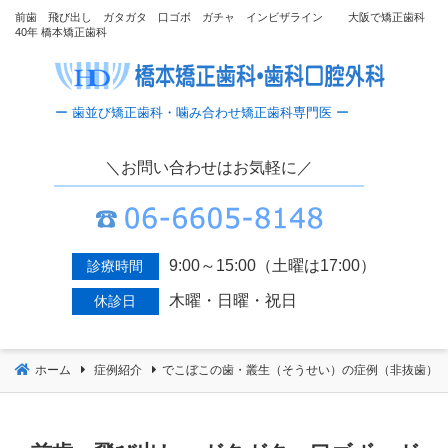
コ
前歯 飛び出し ガタガタ 口ゴボ ガチャ インビザライン 大阪で矯正歯科
40年 橋本矯正歯科
ン
テ
ン
ツ
へ
移
＼お問い合わせはお気軽に／
動
9:00～15:00（土曜は17:00）
診療時間
木曜・日曜・祝日
休診日
ホーム
症例紹介
でこぼこの歯・叢生（そうせい）の症例（非抜歯）