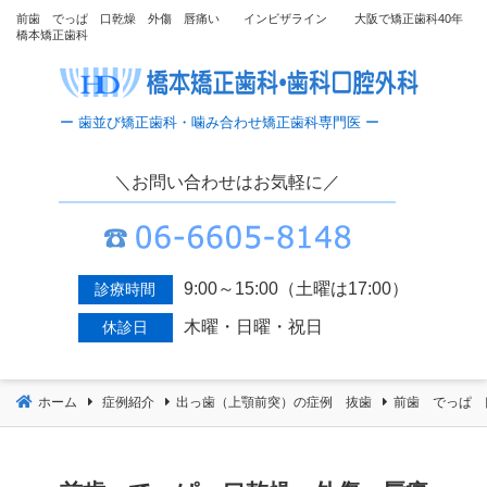
コ
前歯 でっぱ 口乾燥 外傷 唇痛い インビザライン 大阪で矯正歯科40年
橋本矯正歯科
ン
テ
ン
ツ
へ
移
＼お問い合わせはお気軽に／
動
9:00～15:00（土曜は17:00）
診療時間
木曜・日曜・祝日
休診日
ホーム
症例紹介
出っ歯（上顎前突）の症例 抜歯
前歯 でっぱ