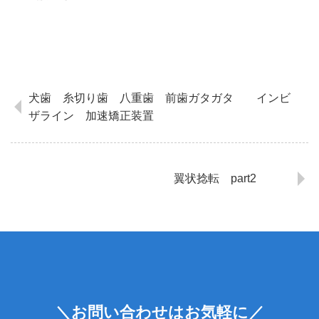
犬歯 糸切り歯 八重歯 前歯ガタガタ インビ
ザライン 加速矯正装置
翼状捻転 part2
＼お問い合わせはお気軽に／