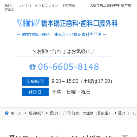
コ
受け口 しゃくれ インビザライン 下顎前突 大阪で矯正歯科40年 橋本矯
正歯科
ン
テ
ン
ツ
へ
移
＼お問い合わせはお気軽に／
動
9:00～15:00（土曜は17:00）
診療時間
木曜・日曜・祝日
休診日
ホーム
症例紹介
受け口（下顎前突）の症例（非抜歯）
受け口 