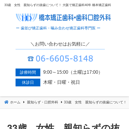
コ
33歳 女性 親知らずの抜歯について！ 大阪で矯正歯科40年 橋本矯正歯科
ン
テ
ン
ツ
へ
＼お問い合わせはお気軽に／
移
動
9:00～15:00（土曜は17:00）
診療時間
木曜・日曜・祝日
休診日
ホーム
親知らず・口腔外科
33歳 女性 親知らずの抜歯について！
33歳 女性 親知らずの抜