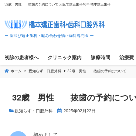
コ
32歳 男性 抜歯の予約について 大阪で矯正歯科40年 橋本矯正歯科
ン
テ
ン
ツ
へ
移
初診の患者様へ
クリニック案内
診療時間
治療費
動
ホーム
親知らず・口腔外科
32歳 男性 抜歯の予約について
32歳 男性 抜歯の予約につ
親知らず・口腔外科
2025年02月22日
初めまして。