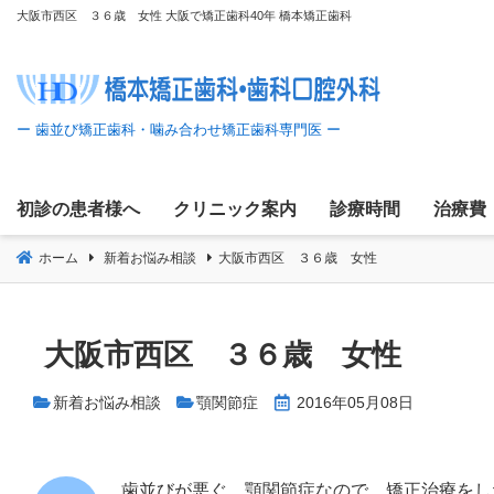
コ
大阪市西区 ３６歳 女性 大阪で矯正歯科40年 橋本矯正歯科
ン
テ
ン
ツ
へ
移
初診の患者様へ
クリニック案内
診療時間
治療費
動
ホーム
新着お悩み相談
大阪市西区 ３６歳 女性
大阪市西区 ３６歳 女性
新着お悩み相談
顎関節症
2016年05月08日
歯並びが悪ぐ、顎関節症なので、矯正治療をし