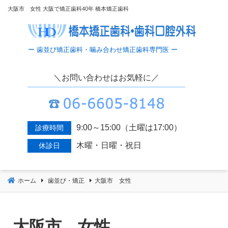
コ
大阪市 女性 大阪で矯正歯科40年 橋本矯正歯科
ン
テ
ン
ツ
へ
＼お問い合わせはお気軽に／
移
動
9:00～15:00（土曜は17:00）
診療時間
木曜・日曜・祝日
休診日
ホーム
歯並び・矯正
大阪市 女性
大阪市 女性