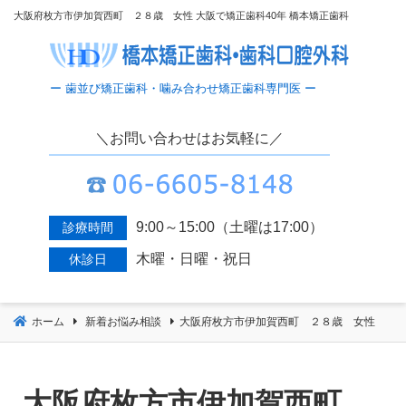
コ
大阪府枚方市伊加賀西町 ２８歳 女性 大阪で矯正歯科40年 橋本矯正歯科
ン
テ
ン
ツ
へ
＼お問い合わせはお気軽に／
移
動
9:00～15:00（土曜は17:00）
診療時間
木曜・日曜・祝日
休診日
ホーム
新着お悩み相談
大阪府枚方市伊加賀西町 ２８歳 女性
大阪府枚方市伊加賀西町