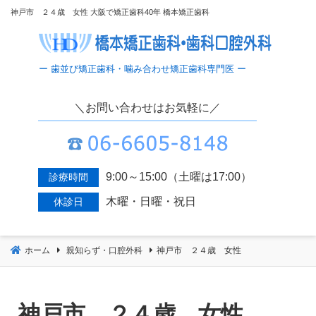
コ
神戸市 ２４歳 女性 大阪で矯正歯科40年 橋本矯正歯科
ン
テ
ン
ツ
へ
＼お問い合わせはお気軽に／
移
動
9:00～15:00（土曜は17:00）
診療時間
木曜・日曜・祝日
休診日
ホーム
親知らず・口腔外科
神戸市 ２４歳 女性
神戸市 ２４歳 女性