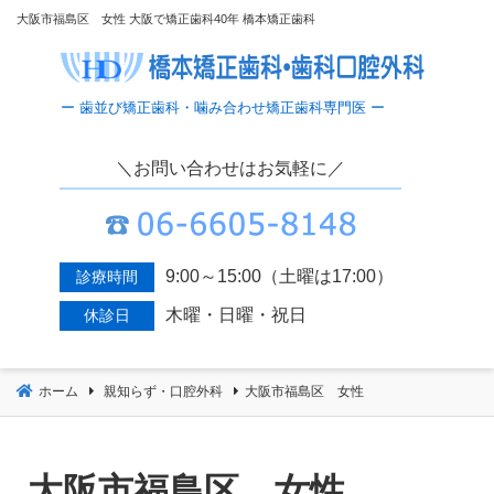
コ
大阪市福島区 女性 大阪で矯正歯科40年 橋本矯正歯科
ン
テ
ン
ツ
へ
＼お問い合わせはお気軽に／
移
動
9:00～15:00（土曜は17:00）
診療時間
木曜・日曜・祝日
休診日
ホーム
親知らず・口腔外科
大阪市福島区 女性
大阪市福島区 女性