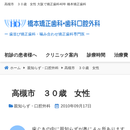
コ
高槻市 ３０歳 女性 大阪で矯正歯科40年 橋本矯正歯科
ン
テ
ン
ツ
へ
移
初診の患者様へ
クリニック案内
診療時間
治療費
動
ホーム
親知らず・口腔外科
高槻市 ３０歳 女性
高槻市 ３０歳 女性
親知らず・口腔外科
2010年09月17日
歯ぐきの中に親知らずが奥に４ヶ所あります。