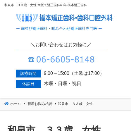
コ
和泉市 ３３歳 女性 大阪で矯正歯科40年 橋本矯正歯科
ン
テ
ン
ツ
へ
＼お問い合わせはお気軽に／
移
動
9:00～15:00（土曜は17:00）
診療時間
木曜・日曜・祝日
休診日
ホーム
新着お悩み相談
和泉市 ３３歳 女性
和泉市 ３３歳 女性