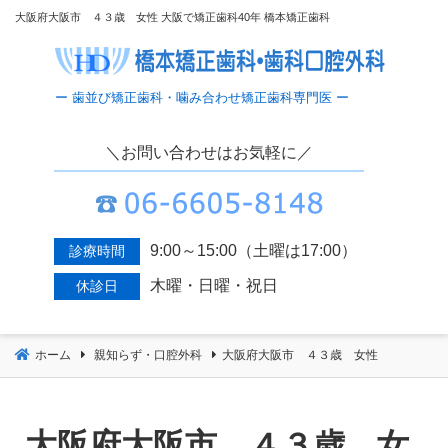
コ
大阪府大阪市 ４３歳 女性 大阪で矯正歯科40年 橋本矯正歯科
ン
テ
ン
ツ
へ
＼お問い合わせはお気軽に／
移
動
9:00～15:00（土曜は17:00）
診療時間
木曜・日曜・祝日
休診日
ホーム
親知らず・口腔外科
大阪府大阪市 ４３歳 女性
大阪府大阪市 ４３歳 女