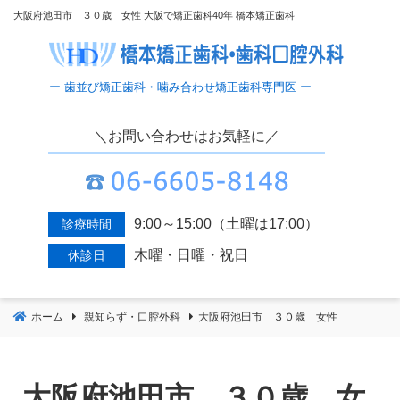
コ
大阪府池田市 ３０歳 女性 大阪で矯正歯科40年 橋本矯正歯科
ン
テ
ン
ツ
へ
＼お問い合わせはお気軽に／
移
動
9:00～15:00（土曜は17:00）
診療時間
木曜・日曜・祝日
休診日
ホーム
親知らず・口腔外科
大阪府池田市 ３０歳 女性
大阪府池田市 ３０歳 女