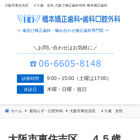
コ
大阪市東住吉区 ４５歳 女性 大阪で矯正歯科40年 橋本矯正歯科
ン
テ
ン
ツ
へ
＼お問い合わせはお気軽に／
移
動
9:00～15:00（土曜は17:00）
診療時間
木曜・日曜・祝日
休診日
ホーム
親知らず・口腔外科
大阪市東住吉区 ４５歳 女性
大阪市東住吉区 ４５歳