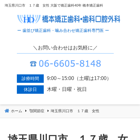
コ
埼玉県川口市 １７歳 女性 大阪で矯正歯科40年 橋本矯正歯科
ン
テ
ン
ツ
へ
＼お問い合わせはお気軽に／
移
動
9:00～15:00（土曜は17:00）
診療時間
木曜・日曜・祝日
休診日
ホーム
顎関節症
埼玉県川口市 １７歳 女性
埼玉県川口市 １７歳 女