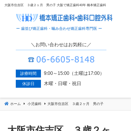
コ
大阪市住吉区 ３歳２ヶ月 男の子 大阪で矯正歯科40年 橋本矯正歯科
ン
テ
ン
ツ
へ
＼お問い合わせはお気軽に／
移
動
9:00～15:00（土曜は17:00）
診療時間
木曜・日曜・祝日
休診日
ホーム
小児歯科
大阪市住吉区 ３歳２ヶ月 男の子
大阪市住吉区 ３歳２ヶ