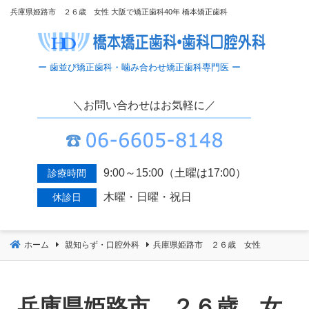
コ
兵庫県姫路市 ２６歳 女性 大阪で矯正歯科40年 橋本矯正歯科
ン
テ
ン
ツ
へ
＼お問い合わせはお気軽に／
移
動
9:00～15:00（土曜は17:00）
診療時間
木曜・日曜・祝日
休診日
ホーム
親知らず・口腔外科
兵庫県姫路市 ２６歳 女性
兵庫県姫路市 ２６歳 女