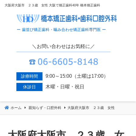
コ
大阪府大阪市 ２３歳 女性 大阪で矯正歯科40年 橋本矯正歯科
ン
テ
ン
ツ
へ
＼お問い合わせはお気軽に／
移
動
9:00～15:00（土曜は17:00）
診療時間
木曜・日曜・祝日
休診日
ホーム
親知らず・口腔外科
大阪府大阪市 ２３歳 女性
大阪府大阪市 ２３歳 女