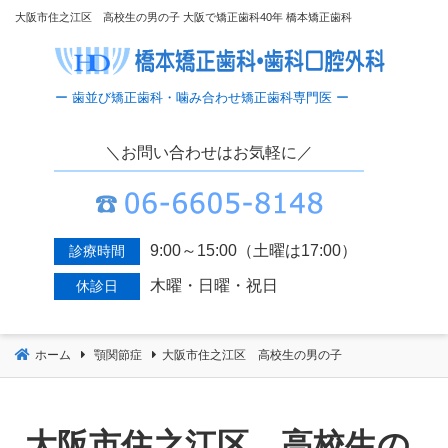
コ
大阪市住之江区 高校生の男の子 大阪で矯正歯科40年 橋本矯正歯科
ン
テ
ン
ツ
へ
＼お問い合わせはお気軽に／
移
動
9:00～15:00（土曜は17:00）
診療時間
木曜・日曜・祝日
休診日
ホーム
顎関節症
大阪市住之江区 高校生の男の子
大阪市住之江区 高校生の