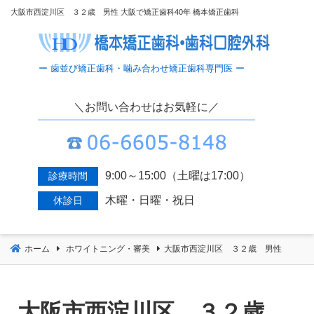
コ
大阪市西淀川区 ３２歳 男性 大阪で矯正歯科40年 橋本矯正歯科
ン
テ
ン
ツ
へ
＼お問い合わせはお気軽に／
移
動
9:00～15:00（土曜は17:00）
診療時間
木曜・日曜・祝日
休診日
ホーム
ホワイトニング・審美
大阪市西淀川区 ３２歳 男性
大阪市西淀川区 ３２歳