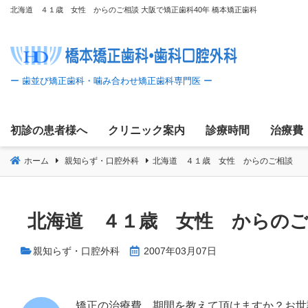
コ
北海道 ４１歳 女性 からのご相談 大阪で矯正歯科40年 橋本矯正歯科
ン
テ
ン
ツ
へ
移
初診の患者様へ
クリニック案内
診療時間
治療費
動
ホーム
親知らず・口腔外科
北海道 ４１歳 女性 からのご相談
北海道 ４１歳 女性 からの
親知らず・口腔外科
2007年03月07日
矯正の治療費、期間を教えて頂けますか？お世