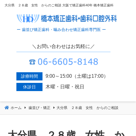
コ
大分県 ２８歳 女性 からのご相談 大阪で矯正歯科40年 橋本矯正歯科
ン
テ
ン
ツ
へ
＼お問い合わせはお気軽に／
移
動
9:00～15:00（土曜は17:00）
診療時間
木曜・日曜・祝日
休診日
ホーム
歯並び・矯正
大分県 ２８歳 女性 からのご相談
大分県 ２８歳 女性 か