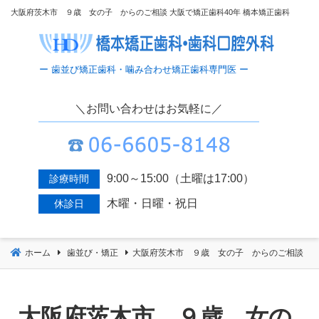
コ
大阪府茨木市 ９歳 女の子 からのご相談 大阪で矯正歯科40年 橋本矯正歯科
ン
テ
ン
ツ
へ
＼お問い合わせはお気軽に／
移
動
9:00～15:00（土曜は17:00）
診療時間
木曜・日曜・祝日
休診日
ホーム
歯並び・矯正
大阪府茨木市 ９歳 女の子 からのご相談
大阪府茨木市 ９歳 女の